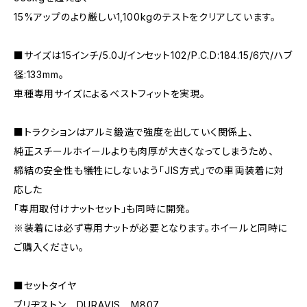
15%アップのより厳しい1,100kgのテストをクリアしています。
■サイズは15インチ/5.0J/インセット102/P.C.D:184.15/6穴/ハブ
径:133mm。
車種専用サイズによるベストフィットを実現。
■トラクションはアルミ鍛造で強度を出していく関係上、
純正スチールホイールよりも肉厚が大きくなってしまうため、
締結の安全性も犠牲にしないよう「JIS方式」での車両装着に対
応した
「専用取付けナットセット」も同時に開発。
※装着には必ず専用ナットが必要となります。ホイールと同時に
ご購入ください。
■セットタイヤ
ブリヂストン DURAVIS M807