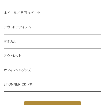
外装系LED
装飾アイテム
ホイール／足回りパーツ
インテリア系LED
アウトドアアイテム
ケミカル
アウトレット
オフィシャルグッズ
ETONNER (エトネ)