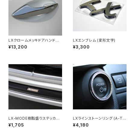
LXクロームメッキドアハンドル
LXエンブレム (変形文字)
カバー For LEXUS RX (20系)
¥13,200
¥3,300
LX-MODE樹脂盛りステッカー
LXラインストーンリング (A-Ty
(2枚セット)
pe)
¥1,705
¥4,180