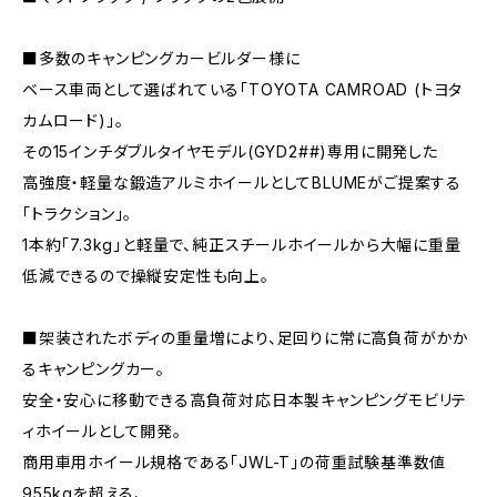
■多数のキャンピングカービルダー様に
ベース車両として選ばれている「TOYOTA CAMROAD (トヨタ
カムロード)」。
その15インチダブルタイヤモデル(GYD2##)専用に開発した
高強度・軽量な鍛造アルミホイールとしてBLUMEがご提案する
「トラクション」。
1本約「7.3kg」と軽量で、純正スチールホイールから大幅に重量
低減できるので操縦安定性も向上。
■架装されたボディの重量増により、足回りに常に高負荷がかか
るキャンピングカー。
安全・安心に移動できる高負荷対応日本製キャンピングモビリテ
ィホイールとして開発。
商用車用ホイール規格である「JWL-T」の荷重試験基準数値
955kgを超える、