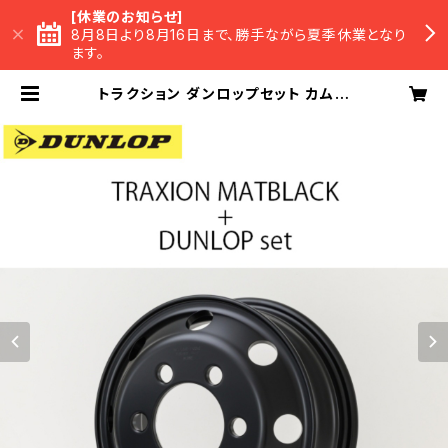
[休業のお知らせ]
8月8日より8月16日まで、勝手ながら夏季休業となり
ます。
トラクション ダンロップセット カムロ
ードダブルタイヤ向け 送料組み込み
工賃込み | LX-MODE Official BA
SE Shop