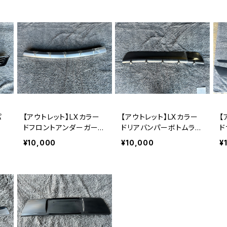
パ
【アウトレット】LXカラー
【アウトレット】LXカラー
【
ドフロントアンダーガーニ
ドリアバンパーボトムライ
ド
ッシュ(未塗装品)
ン(未塗装品)
装
¥10,000
¥10,000
¥