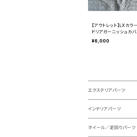
【アウトレット】LXカラ
ドリアガーニッシュカバ
(未塗装品)
¥6,000
エクステリアパーツ
スタイリングパーツ
インテリアパーツ
外装系LED
装飾アイテム
ホイール／足回りパーツ