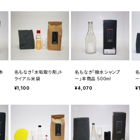
本
名もなき「水垢取り剤」ト
名もなき「撥水シャンプ
名
ライアル米袋
ー」本商品 500ml
ー
¥1,100
¥4,070
¥