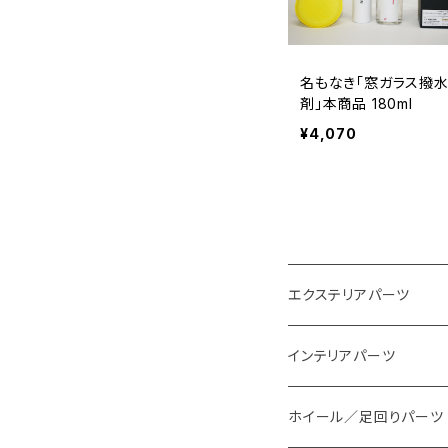
名もなき「窓ガラス撥
剤」本商品 180ml
¥4,070
エクステリアパーツ
スタイリングパーツ
インテリアパーツ
外装系LED
装飾アイテム
ホイール／足回りパーツ