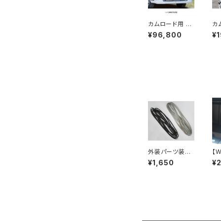
カムロード用 LX
カ
カラードフロント
カ
¥96,800
¥
スポイラー ※塗
フ
装済み品
※
外装パーツ装着
【
用「ゴムモール」
定
¥1,650
¥
TOYOTA
ー
テ