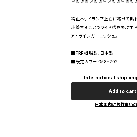
※※※※※※※※※※※※※※
純正ヘッドランプ上面に被せて貼
装着することでワイド感を表現す
アイラインガーニッシュ。
■FRP樹脂製、日本製。
■設定カラー:058・202
International shipping
Add to cart
日本国内にお住まい