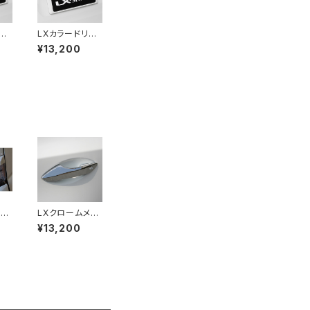
ア
LXカラードリア
レー
ライセンスフレー
¥13,200
ム (未塗装品)
LX
LXクロームメッ
ライ
キドアハンドルカ
¥13,200
ュ
バー For LEXU
品
S RX (20系)