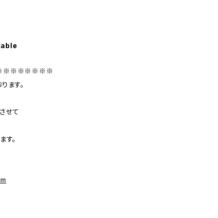
lable
※※※※※※※※
ります。
させて
ます。
rm