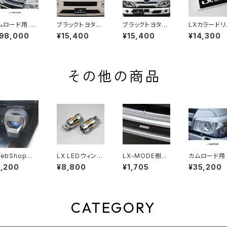
ムロード用 LX
ブラックトヨタマ
ブラックトヨタマ
LXカラードリ
ラードフロント
ーク for COAS
ーク for CAMR
ライセンスフ
198,000
¥15,400
¥15,400
¥14,300
ェイスマスク
TER (GDB60/
OAD (28#/23#
ム (塗装済)
塗装済み品
70/80系 (201
系 M/C後)
7.01以降))
その他の商品
WebShop限
LX LEDウィンカ
LX-MODE樹脂
カムロード用 
】エンジンスタ
ーバルブ (T20
盛りステッカー
カラードアイ
2,200
¥8,800
¥1,705
¥35,200
トスイッチプロ
ピンチ部違い 汎
(2枚セット)
ンガーニッシ
クター
用)
※塗装済み
CATEGORY