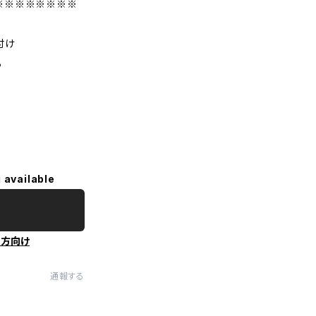
※※※※※※※※
付け
る
 available
の方向け
通報する