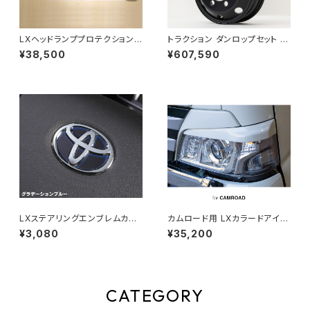
LXヘッドランププロテクションフ
トラクション ダンロップセット カ
ィルム(スモーク) for CAMROA
ムロードダブルタイヤ向け 送料
¥38,500
¥607,590
D & COASTER
組み込み工賃込み
LXステアリングエンブレムカラ
カムロード用 LXカラードアイラ
ードベース for TOYOTA Typ
インガーニッシュ ※塗装済み品
¥3,080
¥35,200
e-1
CATEGORY