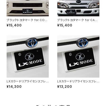
ブラックトヨタマーク for COA
ブラックトヨタマーク for CAM
STER (GDB60/70/80系 (20
ROAD (28#/23#系 M/C後)
¥15,400
¥15,400
17.01以降))
LXカラードリアライセンスフレ
LXカラードリアライセンスフレ
ーム (塗装済)
ーム (未塗装品)
¥14,300
¥13,200