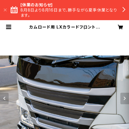
[休業のお知らせ]
8月8日より8月16日まで、勝手ながら夏季休業となり
ます。
カムロード用 LXカラードフロントフ
ェイスマスク ※塗装済み品 | LX-M
ODE Official BASE Shop