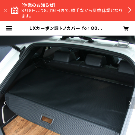
[休業のお知らせ]
8月8日より8月16日まで、勝手ながら夏季休業となり
ます。
LXカーボン調トノカバー for 80HA
RRIER | LX-MODE Official BAS
E Shop