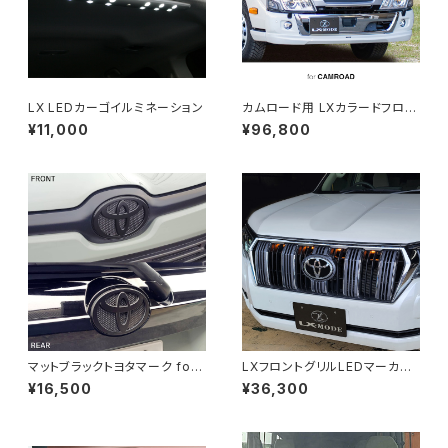
LX LEDカーゴイルミネーション
カムロード用 LXカラードフロン
トスポイラー ※塗装済み品
¥11,000
¥96,800
マットブラックトヨタマーク for
LXフロントグリルLEDマーカー
SIENTA (10系)
for LAND CRUISER PRADO
¥16,500
¥36,300
(150系後期)