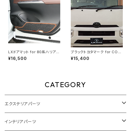
LXドアマット for 80系ハリアー
ブラックトヨタマーク for COA
(フロント用2枚セット)
STER (GDB60/70/80系 (20
¥16,500
¥15,400
17.01以降))
CATEGORY
エクステリアパーツ
スタイリングパーツ
インテリアパーツ