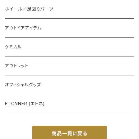
外装系LED
装飾アイテム
ホイール／足回りパーツ
インテリア系LED
アウトドアアイテム
ケミカル
アウトレット
オフィシャルグッズ
ETONNER (エトネ)
商品一覧に戻る