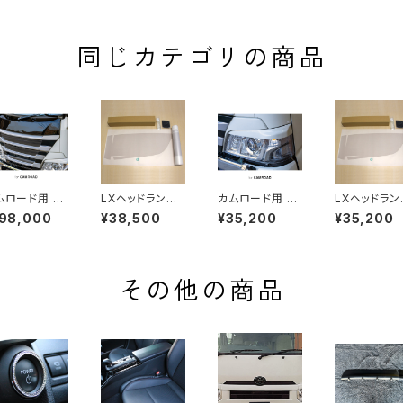
同じカテゴリの商品
ムロード用 LX
LXヘッドランプ
カムロード用 LX
LXヘッドラン
ラードフロント
プロテクションフ
カラードアイライ
プロテクショ
198,000
¥38,500
¥35,200
¥35,200
ェイスマスク
ィルム(スモーク)
ンガーニッシュ
ィルム(クリア)
塗装済み品
for CAMROAD
※塗装済み品
or CAMRO
& COASTER
& COASTE
その他の商品