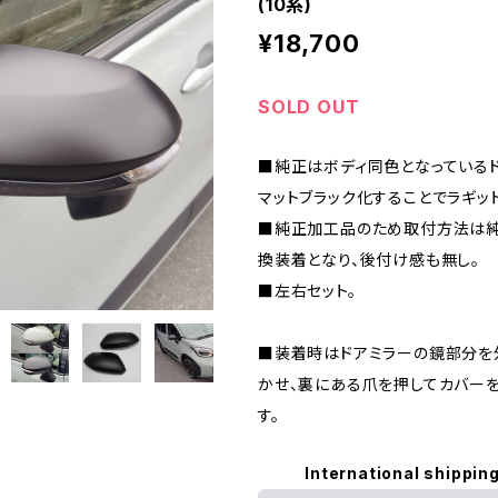
(10系)
¥18,700
SOLD OUT
■純正はボディ同色となっている
マットブラック化することでラギッ
■純正加工品のため取付方法は純
換装着となり、後付け感も無し。
■左右セット。
■装着時はドアミラーの鏡部分を
かせ、裏にある爪を押してカバー
す。
International shipping