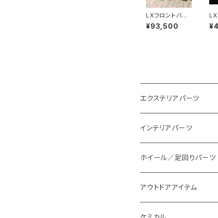
LXフロントバン
L
パーガード for
ンリ
¥93,500
¥4
PROBOX / SU
pe
CCEED (160
系)
エクステリアパーツ
スタイリングパーツ
インテリアパーツ
外装系LED
装飾アイテム
ホイール／足回りパーツ
インテリア系LED
アウトドアアイテム
ケミカル