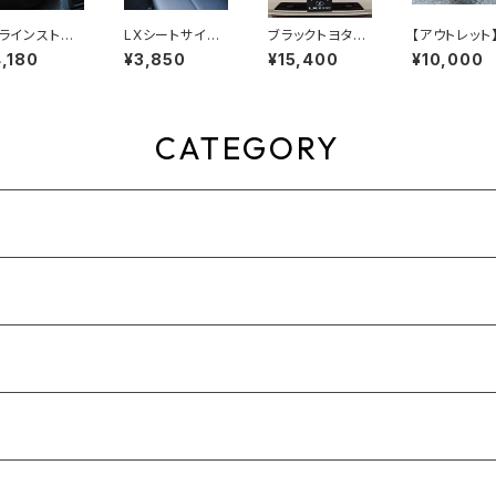
Xラインストー
LXシートサイド
ブラックトヨタマ
【アウトレット
ング (A-Ty
クッション
ーク for COAS
Xカラードリ
,180
¥3,850
¥15,400
¥10,000
)
TER (GDB60/
ンパーボトム
70/80系 (201
ン(未塗装品)
7.01以降))
CATEGORY