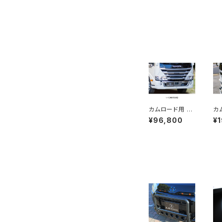
系)
カムロード用 LX
カ
カラードフロント
カ
¥96,800
¥
スポイラー ※塗
フ
装済み品
※