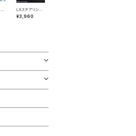
】L
LXステアリング
アバ
エンブレムカラ
¥3,960
ライ
ードベース for
LEXUS Type-
2