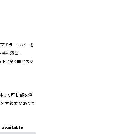
ドアミラーカバーを
ト感を演出。
正と全く同じの交
外して可動部を浮
を外す必要がありま
 available