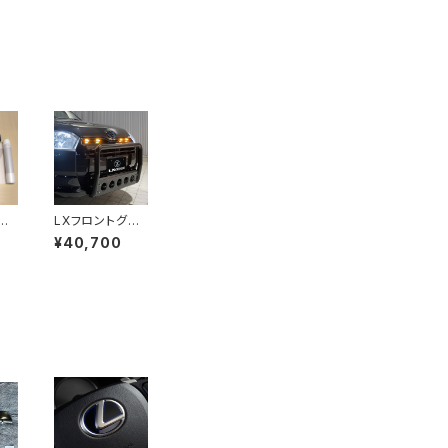
プ
LXフロントグリ
ンフ
ルLEDマーカー
¥40,700
 f
for PROBOX /
AD
SUCCEED (16
R
0系)